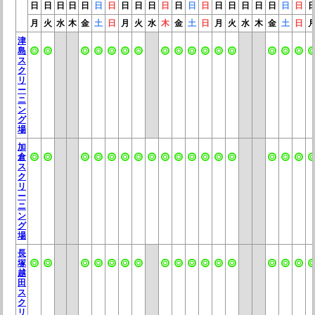
日
日
日
日
日
日
日
日
日
日
日
日
日
日
日
日
日
日
日
日
日
月
火
水
木
金
土
日
月
火
水
木
金
土
日
月
火
水
木
金
土
日
津
島
ス
ク
リ
ー
ニ
ン
グ
場
加
倉
ス
ク
リ
ー
ニ
ン
グ
場
長
塚
越
田
ス
ク
リ