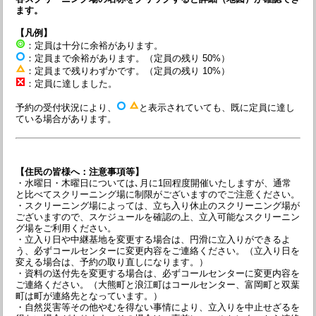
ます。
【凡例】
：定員は十分に余裕があります。
：定員まで余裕があります。（定員の残り 50%）
：定員まで残りわずかです。（定員の残り 10%）
：定員に達しました。
予約の受付状況により、
と表示されていても、既に定員に達し
ている場合があります。
【住民の皆様へ：注意事項等】
・水曜日・木曜日については､月に1回程度開催いたしますが、通常
と比べてスクリーニング場に制限がございますのでご注意ください。
・スクリーニング場によっては、立ち入り休止のスクリーニング場が
ございますので、スケジュールを確認の上、立入可能なスクリーニン
グ場をご利用ください。
・立入り日や中継基地を変更する場合は、円滑に立入りができるよ
う、必ずコールセンターに変更内容をご連絡ください。（立入り日を
変える場合は、予約の取り直しになります。）
・資料の送付先を変更する場合は、必ずコールセンターに変更内容を
ご連絡ください。（大熊町と浪江町はコールセンター、富岡町と双葉
町は町が連絡先となっています。）
・自然災害等その他やむを得ない事情により、立入りを中止せざるを