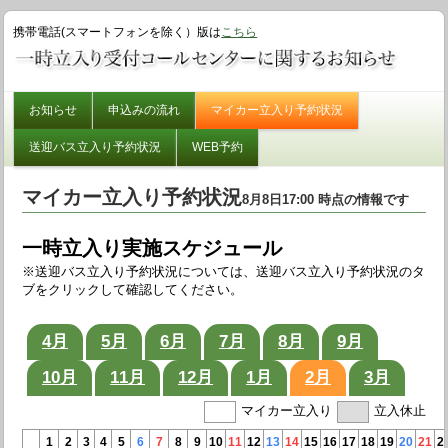
携帯電話(スマートフォンを除く）版は
こちら
お知らせ
申込みの流れ
マイカー立入り予約状況
送迎バス立入り予約状況
WEB予約
マイカー立入り予約状況
8月8日17:00 時点の情報です
一時立入り実施スケジュール
※送迎バス立入り予約状況については、送迎バス立入り予約状況のタ
ブをクリックして確認してください。
4月
5月
6月
7月
8月
9月
10月
11月
12月
1月
2月
3月
マイカー立入り
立入休止
1
2
3
4
5
6
7
8
9
10
11
12
13
14
15
16
17
18
19
20
21
2