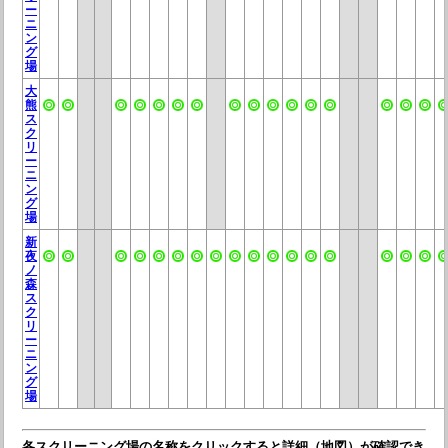
ー
ニ
ン
グ
場
大
熊
ス
ク
リ
ー
ニ
ン
グ
場
新
夜
ノ
森
ス
ク
リ
ー
ニ
ン
グ
場
各スクリーニング場の名称をクリックすると詳細（地図）が確認でき